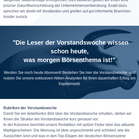
steigende Skalenerträge ermöglichen. Des Weiteren geben wir Ihnen eine
präzise Zukunftseinschätzung der Unternehmensentwicklung. Exakt dazu
sprechen wir direkt mit Vorständen und greifen auf gut informierte Branchen-
Insider zurück.
"Die Leser der Vorstandswoche wissen
schon heute,
was morgen Börsenthema ist!"
Werden Sie noch heute Abonnent! Bestellen Sie
hier
die Vorstandswoche und
nutzen Sie unsere exklusiven Aktien-Analysten für Ihren dauerhaften Erfolg am
Kapitalmarkt.
Rubriken der Vorstandswoche
Damit Sie ein detailliertes Bild über die Vorstandswoche erhalten, stellen wir
Ihnen die Struktur der Vorstandswoche kurz genauer vor:
In der Kolumne berichtet unsere Redaktion mit spitzer Feder über das aktuelle
Marktgeschehen. Die Meinung ist stets ungeschminkt und schildert, wie die
Aussichten sind und was in den Top-Etagen der deutschen Börsenszene