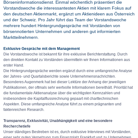
Börseninformationsdienst. Einmal wöchentlich präsentiert die
Vorstandswoche die interessantesten Aktien mit klarem Fokus auf
den deutschen Aktienmarkt, ergänzt um Aktienideen aus Österreich
und der Schweiz. Pro Jahr führt das Team der Vorstandswoche
mehrere hundert Hintergrundgespräche mit Vorständen von
börsennotierten Unternehmen und anderen gut informierten
Marktteilnehmern.
Exklusive Gespräche mit dem Management
Die Vorstandswoche ist bekannt für ihre exklusive Berichterstattung. Durch
den direkten Kontakt zu Vorständen übermitteln wir Ihnen Informationen aus
erster Hand.
Die Hintergrundgespräche werden ergänzt durch eine umfangreiche Analyse
der Jahres- und Quartalsberichte sowie Unternehmensnachrichten.
Besonderes Augenmerk hat bei dieser Lektüre der Anhang der jeweiligen
Publikationen, der oftmals sehr wertvolle Informationen bereithält. Priorität hat
die fundamentale Aktienanalyse über die wichtigsten Kennzahlen und
insbesondere die Kapitalflussrechnung gepaart mit charttechnischen
Aspekten. Diese umfangreiche Analyse führt zu einem prägnanten und
faktenreichen Research.
Transparenz, Exklusivität, Unabhängigkeit und eine besondere
Recherchetiefe
Unser ständiges Bestreben ist es, durch exklusive Interviews mit Vorständen,
einer sehr guten Vernetzung zum Finanzplatz Frankfurt und zu Unternehmen