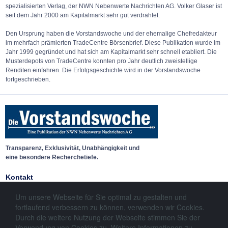
spezialisierten Verlag, der NWN Nebenwerte Nachrichten AG. Volker Glaser ist
seit dem Jahr 2000 am Kapitalmarkt sehr gut verdrahtet.
Den Ursprung haben die Vorstandswoche und der ehemalige Chefredakteur
im mehrfach prämierten TradeCentre Börsenbrief. Diese Publikation wurde im
Jahr 1999 gegründet und hat sich am Kapitalmarkt sehr schnell etabliert. Die
Musterdepots von TradeCentre konnten pro Jahr deutlich zweistellige
Renditen einfahren. Die Erfolgsgeschichte wird in der Vorstandswoche
fortgeschrieben.
Transparenz, Exklusivität, Unabhängigkeit und
eine besondere Recherchetiefe.
Kontakt
Die Vorstandswoche
vertrieb@vorstandswoche.de
Um unsere Webseite für Sie optimal zu gestalten und
Abonnement-Service
Telefon: (069) 78 80 88 06 -15
fortlaufend verbessern zu können, verwenden wir Cookies.
Hausener Weg 29
Telefax: (069) 78 80 88 06 - 88
Durch die weitere Nutzung der Webseite stimmen Sie der
60489 Frankfurt am Main
www.vorstandswoche.de
Verwendung von Cookies zu. Weitere Informationen zu