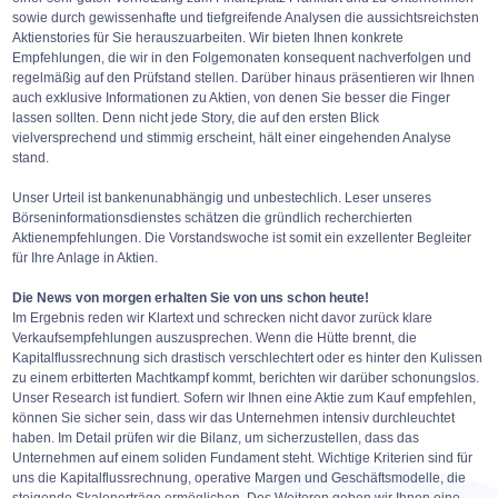
sowie durch gewissenhafte und tiefgreifende Analysen die aussichtsreichsten
Aktienstories für Sie herauszuarbeiten. Wir bieten Ihnen konkrete
Empfehlungen, die wir in den Folgemonaten konsequent nachverfolgen und
regelmäßig auf den Prüfstand stellen. Darüber hinaus präsentieren wir Ihnen
auch exklusive Informationen zu Aktien, von denen Sie besser die Finger
lassen sollten. Denn nicht jede Story, die auf den ersten Blick
vielversprechend und stimmig erscheint, hält einer eingehenden Analyse
stand.
Unser Urteil ist bankenunabhängig und unbestechlich. Leser unseres
Börseninformationsdienstes schätzen die gründlich recherchierten
Aktienempfehlungen. Die Vorstandswoche ist somit ein exzellenter Begleiter
für Ihre Anlage in Aktien.
Die News von morgen erhalten Sie von uns schon heute!
Im Ergebnis reden wir Klartext und schrecken nicht davor zurück klare
Verkaufsempfehlungen auszusprechen. Wenn die Hütte brennt, die
Kapitalflussrechnung sich drastisch verschlechtert oder es hinter den Kulissen
zu einem erbitterten Machtkampf kommt, berichten wir darüber schonungslos.
Unser Research ist fundiert. Sofern wir Ihnen eine Aktie zum Kauf empfehlen,
können Sie sicher sein, dass wir das Unternehmen intensiv durchleuchtet
haben. Im Detail prüfen wir die Bilanz, um sicherzustellen, dass das
Unternehmen auf einem soliden Fundament steht. Wichtige Kriterien sind für
uns die Kapitalflussrechnung, operative Margen und Geschäftsmodelle, die