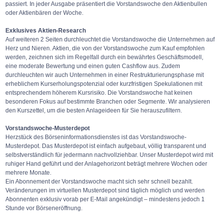
passiert. In jeder Ausgabe präsentiert die Vorstandswoche den Aktienbullen
oder Aktienbären der Woche.
Exklusives Aktien-Research
Auf weiteren 2 Seiten durchleuchtet die Vorstandswoche die Unternehmen auf
Herz und Nieren. Aktien, die von der Vorstandswoche zum Kauf empfohlen
werden, zeichnen sich im Regelfall durch ein bewährtes Geschäftsmodell,
eine moderate Bewertung und einen guten Cashflow aus. Zudem
durchleuchten wir auch Unternehmen in einer Restrukturierungsphase mit
erheblichem Kurserholungspotenzial oder kurzfristigen Spekulationen mit
entsprechendem höherem Kursrisiko. Die Vorstandswoche hat keinen
besonderen Fokus auf bestimmte Branchen oder Segmente. Wir analysieren
den Kurszettel, um die besten Anlageideen für Sie herauszufiltern.
Vorstandswoche-Musterdepot
Herzstück des Börseninformationsdienstes ist das Vorstandswoche-
Musterdepot. Das Musterdepot ist einfach aufgebaut, völlig transparent und
selbstverständlich für jedermann nachvollziehbar. Unser Musterdepot wird mit
ruhiger Hand geführt und der Anlagehorizont beträgt mehrere Wochen oder
mehrere Monate.
Ein Abonnement der Vorstandswoche macht sich sehr schnell bezahlt.
Veränderungen im virtuellen Musterdepot sind täglich möglich und werden
Abonnenten exklusiv vorab per E-Mail angekündigt – mindestens jedoch 1
Stunde vor Börseneröffnung.