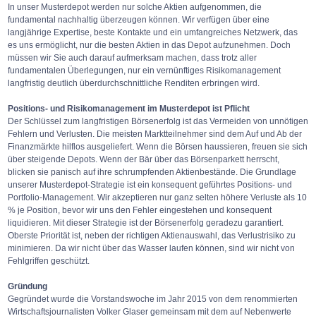
In unser Musterdepot werden nur solche Aktien aufgenommen, die
fundamental nachhaltig überzeugen können. Wir verfügen über eine
langjährige Expertise, beste Kontakte und ein umfangreiches Netzwerk, das
es uns ermöglicht, nur die besten Aktien in das Depot aufzunehmen. Doch
müssen wir Sie auch darauf aufmerksam machen, dass trotz aller
fundamentalen Überlegungen, nur ein vernünftiges Risikomanagement
langfristig deutlich überdurchschnittliche Renditen erbringen wird.
Positions- und Risikomanagement im Musterdepot ist Pflicht
Der Schlüssel zum langfristigen Börsenerfolg ist das Vermeiden von unnötigen
Fehlern und Verlusten. Die meisten Marktteilnehmer sind dem Auf und Ab der
Finanzmärkte hilflos ausgeliefert. Wenn die Börsen haussieren, freuen sie sich
über steigende Depots. Wenn der Bär über das Börsenparkett herrscht,
blicken sie panisch auf ihre schrumpfenden Aktienbestände. Die Grundlage
unserer Musterdepot-Strategie ist ein konsequent geführtes Positions- und
Portfolio-Management. Wir akzeptieren nur ganz selten höhere Verluste als 10
% je Position, bevor wir uns den Fehler eingestehen und konsequent
liquidieren. Mit dieser Strategie ist der Börsenerfolg geradezu garantiert.
Oberste Priorität ist, neben der richtigen Aktienauswahl, das Verlustrisiko zu
minimieren. Da wir nicht über das Wasser laufen können, sind wir nicht von
Fehlgriffen geschützt.
Gründung
Gegründet wurde die Vorstandswoche im Jahr 2015 von dem renommierten
Wirtschaftsjournalisten Volker Glaser gemeinsam mit dem auf Nebenwerte