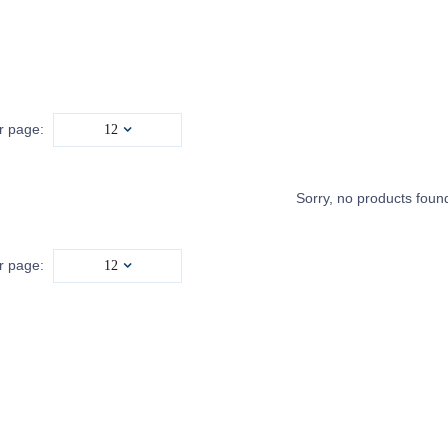
r page:
12
Sorry, no products foun
r page:
12