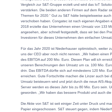
Vergleich zur S&T-Gruppe erzielt und wird das IoT Soluti
verstärken. Die beiden anderen Firmen auf dem Radar sin
Themen für 2020.“ Gut zu S&T hätte beispielsweise auch 
verschoben haben. Congatec ist nach eigenen Angaben 
2018 erzielte das Unternehmen einen Umsatz von 133 Mio.
angesehen, aber schnell festgestellt, dass wir bei den Pr
Investoren für dieses Unternehmen den einfachen Umsatz 
Für das Jahr 2020 ist Niederhauser optimistisch, weiter 
uns der CEO aber noch nicht nennen. „Wir haben einen P
des EBITDA auf 200 Mio. Euro. Diesen Plan will ich erre
unseren Berechnungen den Umsatz um ca. 100 Mio. Euro s
drin. Das EBITDA dürfte sich auf mindestens 120 Mio. E
erreichen. Gute Fortschritte machen die Linzer auch bei 
Umsatz beisteuern wird und jetzt durch die neue AIS-Akqu
Server werden es dieses Jahr bis zu 80 Mio. Euro sein. U
geworden. „Wir haben das bessere Produkt und auch die 
Die Aktie von S&T ist seit einiger Zeit unter Druck und 
Papier eingeschossen. S&T steuert gegen, indem Niederha