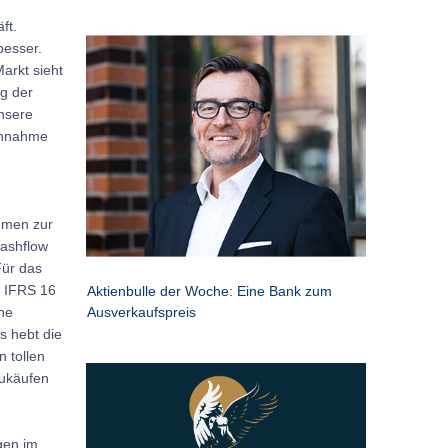
ft.
besser.
arkt sieht
ng der
unsere
Annahme
hmen zur
ashflow
Für das
s IFRS 16
Aktienbulle der Woche: Eine Bank zum
Ausverkaufspreis
ne
s hebt die
n tollen
Zukäufen
gen im