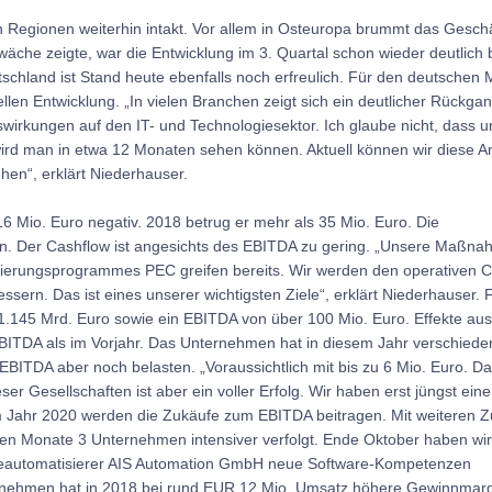
n Regionen weiterhin intakt. Vor allem in Osteuropa brummt das Geschä
che zeigte, war die Entwicklung im 3. Quartal schon wieder deutlich 
tschland ist Stand heute ebenfalls noch erfreulich. Für den deutschen M
len Entwicklung. „In vielen Branchen zeigt sich ein deutlicher Rückga
swirkungen auf den IT- und Technologiesektor. Ich glaube nicht, dass 
rd man in etwa 12 Monaten sehen können. Aktuell können wir diese 
ehen“, erklärt Niederhauser.
6 Mio. Euro negativ. 2018 betrug er mehr als 35 Mio. Euro. Die
rn. Der Cashflow ist angesichts des EBITDA zu gering. „Unsere Maßna
ierungsprogrammes PEC greifen bereits. Wir werden den operativen C
sern. Das ist eines unserer wichtigsten Ziele“, erklärt Niederhauser. 
1.145 Mrd. Euro sowie ein EBITDA von über 100 Mio. Euro. Effekte au
EBITDA als im Vorjahr. Das Unternehmen hat in diesem Jahr verschiede
BITDA aber noch belasten. „Voraussichtlich mit bis zu 6 Mio. Euro. Da
 Gesellschaften ist aber ein voller Erfolg. Wir haben erst jüngst eine
 Jahr 2020 werden die Zukäufe zum EBITDA beitragen. Mit weiteren 
nen Monate 3 Unternehmen intensiver verfolgt. Ende Oktober haben wir
rieautomatisierer AIS Automation GmbH neue Software-Kompetenzen
ernehmen hat in 2018 bei rund EUR 12 Mio. Umsatz höhere Gewinnmar