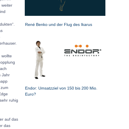
 weiter
ind
dukten“.
René Benko und der Flug des Ikarus
as
b
derhauser.
 wollte
dopplung
nach
n Jahr
napp
o zum
Endor: Umsatzziel von 150 bis 200 Mio.
 Edge
Euro?
sehr ruhig
er auf das
er das