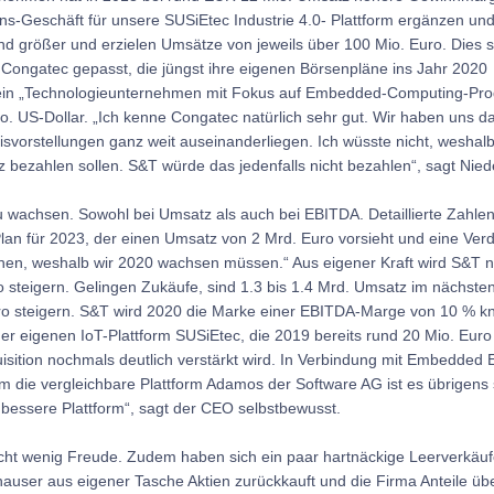
ons-Geschäft für unsere SUSiEtec Industrie 4.0- Plattform ergänzen und
d größer und erzielen Umsätze von jeweils über 100 Mio. Euro. Dies s
Congatec gepasst, die jüngst ihre eigenen Börsenpläne ins Jahr 2020
ein „Technologieunternehmen mit Fokus auf Embedded-Computing-Pro
 US-Dollar. „Ich kenne Congatec natürlich sehr gut. Wir haben uns d
eisvorstellungen ganz weit auseinanderliegen. Ich wüsste nicht, weshal
bezahlen sollen. S&T würde das jedenfalls nicht bezahlen“, sagt Nie
zu wachsen. Sowohl bei Umsatz als auch bei EBITDA. Detaillierte Zahlen
lan für 2023, der einen Umsatz von 2 Mrd. Euro vorsieht und eine Ver
ichen, weshalb wir 2020 wachsen müssen.“ Aus eigener Kraft wird S&T 
teigern. Gelingen Zukäufe, sind 1.3 bis 1.4 Mrd. Umsatz im nächste
uro steigern. S&T wird 2020 die Marke einer EBITDA-Marge von 10 % k
der eigenen IoT-Plattform SUSiEtec, die 2019 bereits rund 20 Mio. Eur
isition nochmals deutlich verstärkt wird. In Verbindung mit Embedded
m die vergleichbare Plattform Adamos der Software AG ist es übrigens 
bessere Plattform“, sagt der CEO selbstbewusst.
macht wenig Freude. Zudem haben sich ein paar hartnäckige Leerverkäuf
user aus eigener Tasche Aktien zurückkauft und die Firma Anteile üb