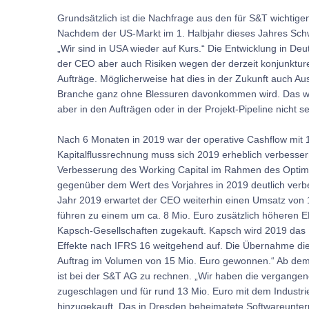
Grundsätzlich ist die Nachfrage aus den für S&T wichtige
Nachdem der US-Markt im 1. Halbjahr dieses Jahres Schwä
„Wir sind in USA wieder auf Kurs.“ Die Entwicklung in Deu
der CEO aber auch Risiken wegen der derzeit konjunkturel
Aufträge. Möglicherweise hat dies in der Zukunft auch Au
Branche ganz ohne Blessuren davonkommen wird. Das wi
aber in den Aufträgen oder in der Projekt-Pipeline nicht s
Nach 6 Monaten in 2019 war der operative Cashflow mit 1
Kapitalflussrechnung muss sich 2019 erheblich verbesse
Verbesserung des Working Capital im Rahmen des Optim
gegenüber dem Wert des Vorjahres in 2019 deutlich verbes
Jahr 2019 erwartet der CEO weiterhin einen Umsatz von 
führen zu einem um ca. 8 Mio. Euro zusätzlich höheren 
Kapsch-Gesellschaften zugekauft. Kapsch wird 2019 das E
Effekte nach IFRS 16 weitgehend auf. Die Übernahme dieser
Auftrag im Volumen von 15 Mio. Euro gewonnen.“ Ab dem
ist bei der S&T AG zu rechnen. „Wir haben die vergange
zugeschlagen und für rund 13 Mio. Euro mit dem Indust
hinzugekauft. Das in Dresden beheimatete Softwareunt